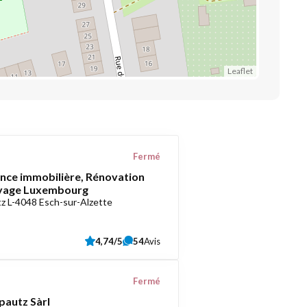
Leaflet
Fermé
ce immobilière, Rénovation
oyage Luxembourg
z L-4048 Esch-sur-Alzette
4,74/5
54
Avis
Fermé
pautz Sàrl