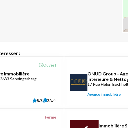
éresser :
Ouvert
ce Immobilière
ONUD Group - Agen
-2633 Senningerberg
intérieure & Nett
17 Rue Helen Buchholt
Agence immobilière
5/5
2
Avis
Fermé
Immobilière S