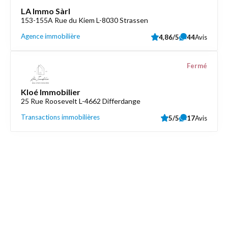
LA Immo Sàrl
153-155A Rue du Kiem L-8030 Strassen
Agence immobilière
4,86/5
44
Avis
Fermé
Kloé Immobilier
25 Rue Roosevelt L-4662 Differdange
Transactions immobilières
5/5
17
Avis
Découvrez aussi
Maison.lu
Liens utiles