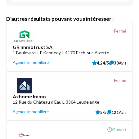
D'autres résultats pouvant vous intéresser :
Fermé
GR Immotrust SA
1 Boulevard J-F Kennedy L-4170 Esch-sur-Alzette
Agence immobilière
4,24/5
38
Avis
Fermé
Axhome Immo
12 Rue du Château d'Eau L-3364 Leudelange
Agence immobilière
5/5
121
Avis
Ouvert