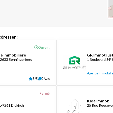
éresser :
Ouvert
ce Immobilière
GR Immotrust
-2633 Senningerberg
1 Boulevard J-F
Agence immobili
5/5
2
Avis
Fermé
Kloé Immobili
L-9261 Diekirch
25 Rue Roosevel