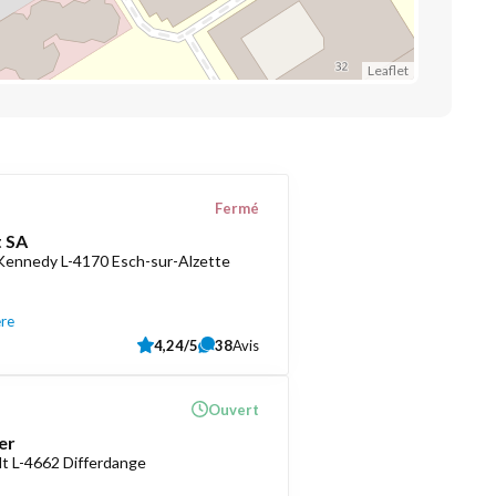
Leaflet
Fermé
 SA
 Kennedy L-4170 Esch-sur-Alzette
ère
4,24/5
38
Avis
Ouvert
er
t L-4662 Differdange