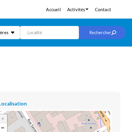
Accueil
Activités
Contact
ières
Localité
Rechercher
Localisation
+
−