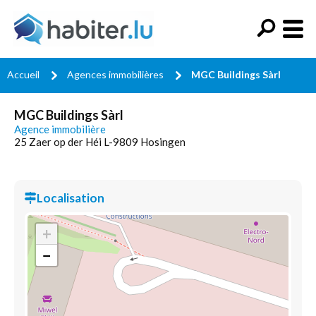
Accueil
Agences immobilières
MGC Buildings Sàrl
MGC Buildings Sàrl
Agence immobilière
25 Zaer op der Héi L-9809 Hosingen
Localisation
+
−