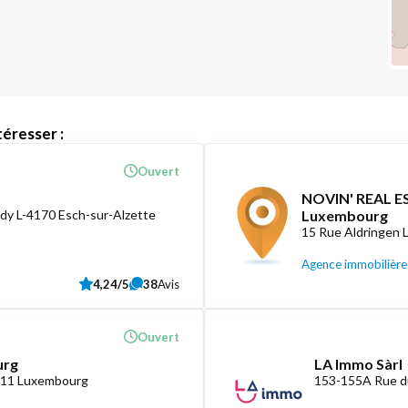
éresser :
Ouvert
NOVIN' REAL ES
dy L-4170 Esch-sur-Alzette
Luxembourg
15 Rue Aldringen
Agence immobilière
4,24/5
38
Avis
Ouvert
urg
LA Immo Sàrl
1411 Luxembourg
153-155A Rue d