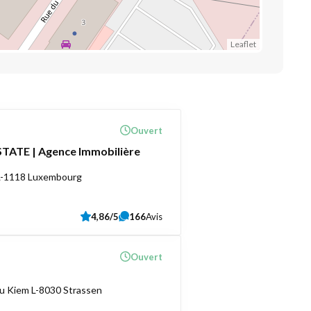
Leaflet
Ouvert
TATE | Agence Immobilière
 L-1118 Luxembourg
4,86/5
166
Avis
Ouvert
u Kiem L-8030 Strassen