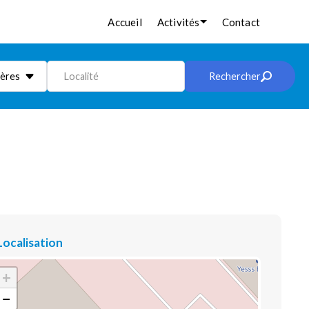
Accueil
Activités
Contact
ières
Localité
Rechercher
Localisation
+
−