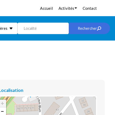
Accueil
Activités
Contact
ières
Localité
Rechercher
Localisation
+
−