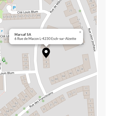
×
Marsaf SA
6 Rue de Macon L-4230 Esch-sur-Alzette