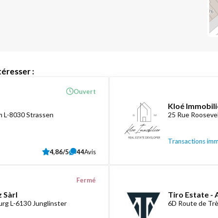
éresser :
Ouvert
Kloé Immobili
 L-8030 Strassen
25 Rue Roosevel
Transactions imm
4,86/5
44
Avis
Fermé
 Sàrl
Tiro Estate -
rg L-6130 Junglinster
6D Route de Tr