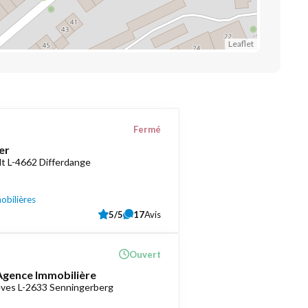
Leaflet
Fermé
er
t L-4662 Differdange
obilières
5/5
17
Avis
Ouvert
 Agence Immobilière
èves L-2633 Senningerberg