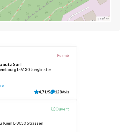
Leaflet
Fermé
pautz Sàrl
embourg L-6130 Junglinster
ère
4,71/5
128
Avis
Ouvert
u Kiem L-8030 Strassen