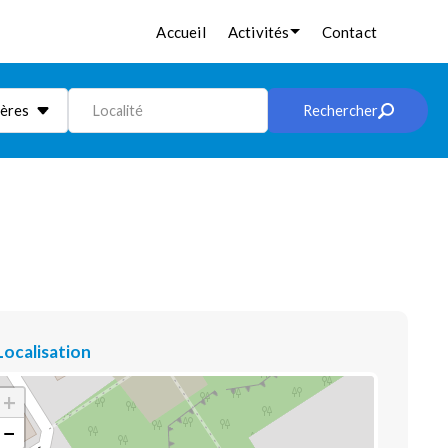
Accueil
Activités
Contact
ières
Localité
Rechercher
Localisation
+
−