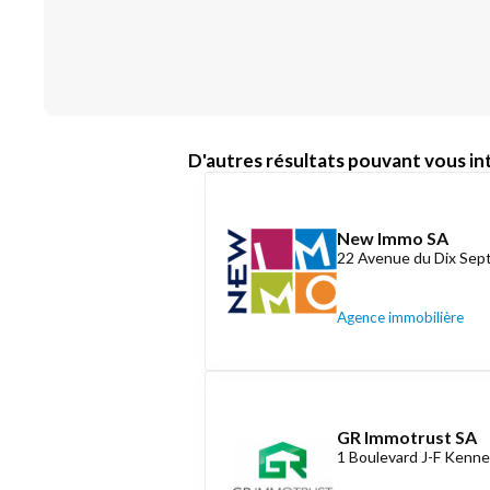
D'autres résultats pouvant vous int
New Immo SA
22 Avenue du Dix Se
Agence immobilière
GR Immotrust SA
1 Boulevard J-F Kenne