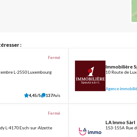
éresser :
Fermé
Immobilière S
ptembre L-2550 Luxembourg
10 Route de Lux
Agence immobili
4,45/5
137
Avis
Fermé
LA Immo Sàrl
dy L-4170 Esch-sur-Alzette
153-155A Rue d