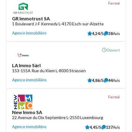
Fermé
GR Immotrust SA
1 Boulevard J-F Kennedy L-4170 Esch-sur-Alzette
Agence immobilière
4,24/5
38
Avis
Ouvert
LA Immo Sàrl
153-155A Rue du Kiem L-8030 Strassen
Agence immobilière
4,86/5
44
Avis
Fermé
New Immo SA
22 Avenue du Dix Septembre L-2550 Luxembourg
Agence immobilière
4,45/5
137
Avis