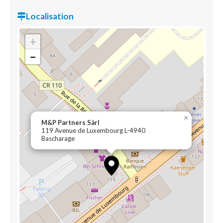
Localisation
+
−
×
M&P Partners Sàrl
119 Avenue de Luxembourg L-4940
Bascharage