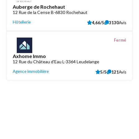
Auberge de Rochehaut
12 Rue de la Cense B-6830 Rochehaut
Hôtellerie
4,66/5
3130
Avis
Fermé
Axhome Immo
12 Rue du Château d'Eau L-3364 Leudelange
Agence immobilière
5/5
121
Avis
Découvrez aussi
Maison.lu
Liens utiles