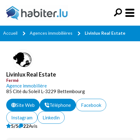
Accueil
Agences immobilières
Livinlux Real Estate
Livinlux Real Estate
Fermé
Agence immobilière
85 Cité du Soleil L-3229 Bettembourg
Site Web
Téléphone
Facebook
Instagram
Linkedin
5/5
22
Avis