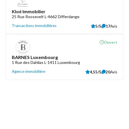
Kloé Immobilier
25 Rue Roosevelt L-4662 Differdange
Transactions immobilières
5/5
17
Avis
Ouvert
BARNES Luxembourg
1 Rue des Dahlias L-1411 Luxembourg
Agence immobilière
4,55/5
20
Avis
Découvrez aussi
Maison.lu
Liens utiles