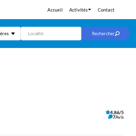
Accueil
Activités
Contact
ières
Localité
Rechercher
4,86/5
7
Avis