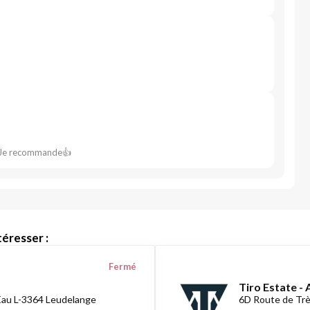
nt Je recommande👍
éresser :
Fermé
Tiro Estate -
Eau L-3364 Leudelange
6D Route de Tr