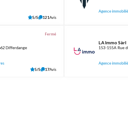
Agence immobili
5/5
121
Avis
Fermé
LA Immo Sàrl
662 Differdange
153-155A Rue d
res
Agence immobili
5/5
17
Avis