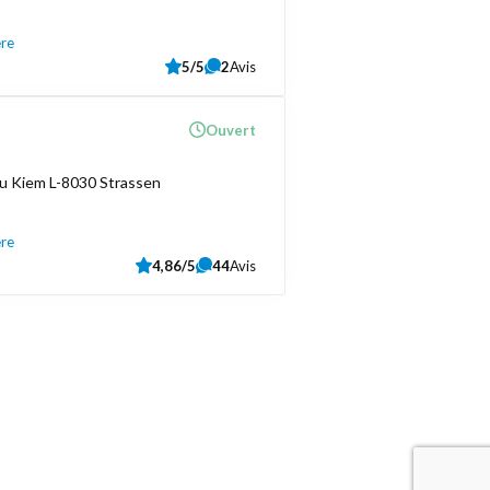
ère
5/5
2
Avis
Ouvert
u Kiem L-8030 Strassen
ère
4,86/5
44
Avis
Liens utiles
Contactez-nous
Mentions légales