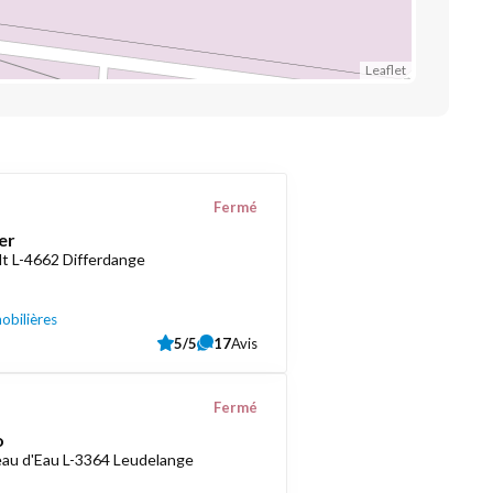
Leaflet
Fermé
er
t L-4662 Differdange
obilières
5/5
17
Avis
Fermé
o
au d'Eau L-3364 Leudelange