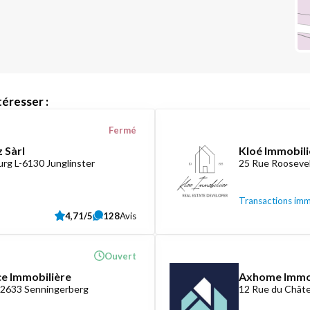
éresser :
Fermé
 Sàrl
Kloé Immobili
rg L-6130 Junglinster
25 Rue Roosevel
Transactions imm
4,71/5
128
Avis
Ouvert
ce Immobilière
Axhome Imm
-2633 Senningerberg
12 Rue du Châte