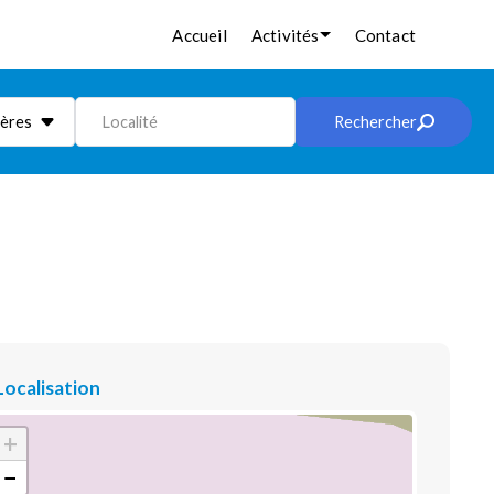
Accueil
Activités
Contact
ières
Localité
Rechercher
Localisation
+
−