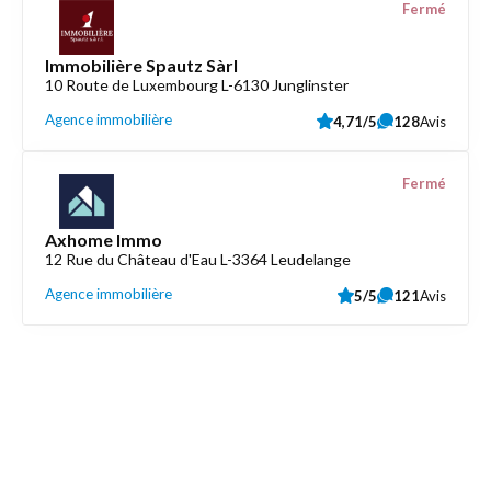
Fermé
Immobilière Spautz Sàrl
10 Route de Luxembourg L-6130 Junglinster
Agence immobilière
4,71/5
128
Avis
Fermé
Axhome Immo
12 Rue du Château d'Eau L-3364 Leudelange
Agence immobilière
5/5
121
Avis
Découvrez aussi
Maison.lu