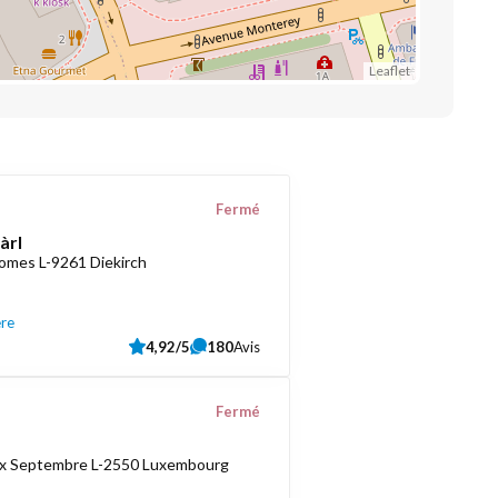
Leaflet
Fermé
àrl
romes L-9261 Diekirch
ère
4,92/5
180
Avis
Fermé
ix Septembre L-2550 Luxembourg