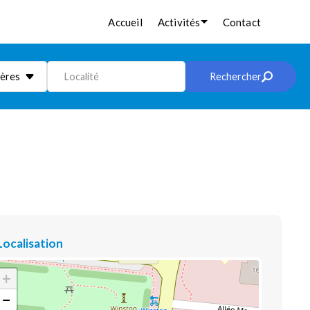
Accueil
Activités
Contact
ières
Localité
Rechercher
Localisation
+
−