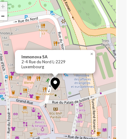
+
−
×
Immonova SA
2-4 Rue du Nord L-2229
Luxembourg