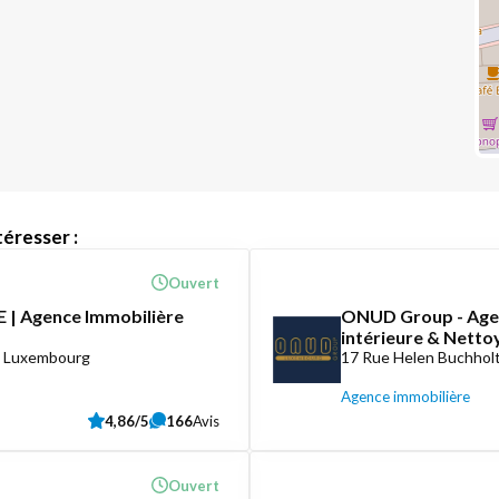
éresser :
Ouvert
 | Agence Immobilière
ONUD Group - Agen
intérieure & Nett
8 Luxembourg
17 Rue Helen Buchholt
Agence immobilière
4,86/5
166
Avis
Ouvert