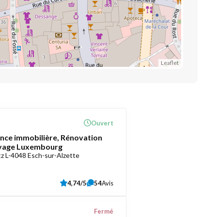
Leaflet
Ouvert
ce immobilière, Rénovation
oyage Luxembourg
z L-4048 Esch-sur-Alzette
4,74/5
54
Avis
Fermé