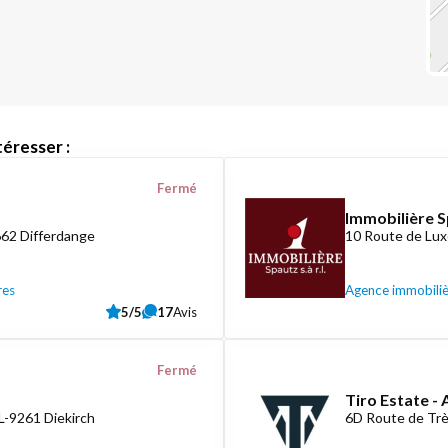
éresser :
Fermé
Immobilière S
662 Differdange
10 Route de Lux
res
Agence immobili
5/5
17
Avis
Fermé
Tiro Estate -
L-9261 Diekirch
6D Route de Tr