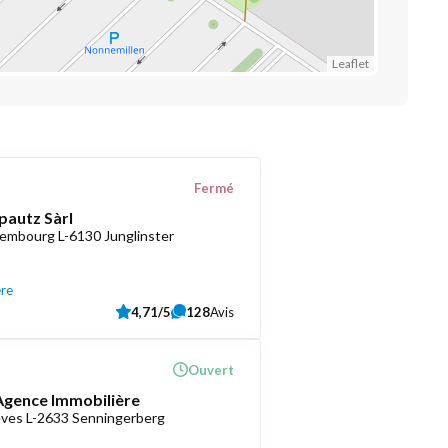
Leaflet
Fermé
pautz Sàrl
embourg L-6130 Junglinster
ère
4,71/5
128
Avis
Ouvert
 Agence Immobilière
èves L-2633 Senningerberg