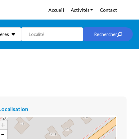
Accueil
Activités
Contact
ières
Localité
Rechercher
Localisation
+
−