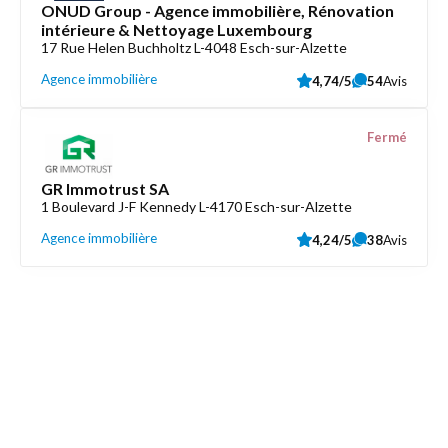
ONUD Group - Agence immobilière, Rénovation
intérieure & Nettoyage Luxembourg
17 Rue Helen Buchholtz L-4048 Esch-sur-Alzette
Agence immobilière
4,74/5
54
Avis
Fermé
GR Immotrust SA
1 Boulevard J-F Kennedy L-4170 Esch-sur-Alzette
Agence immobilière
4,24/5
38
Avis
Découvrez aussi
Maison.lu
Liens utiles