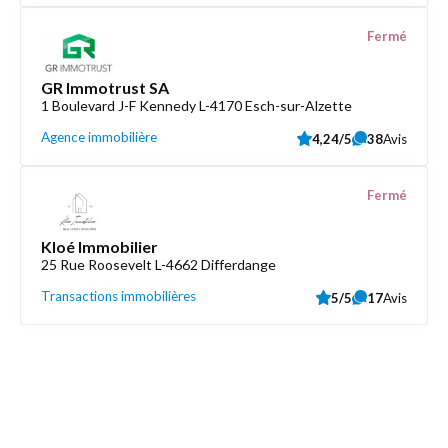
Fermé
GR Immotrust SA
1 Boulevard J-F Kennedy L-4170 Esch-sur-Alzette
Agence immobilière
4,24/5
38
Avis
Fermé
Kloé Immobilier
25 Rue Roosevelt L-4662 Differdange
Transactions immobilières
5/5
17
Avis
Découvrez aussi
Maison.lu