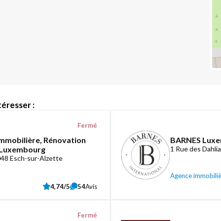
éresser :
Fermé
mmobilière, Rénovation
BARNES Lux
e Luxembourg
1 Rue des Dahli
048 Esch-sur-Alzette
Agence immobili
4,74/5
54
Avis
Fermé