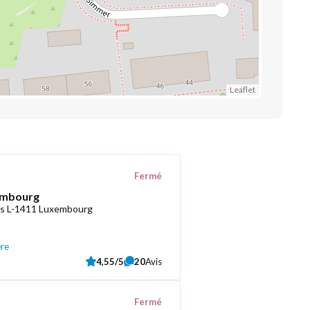
Leaflet
Fermé
embourg
as L-1411 Luxembourg
ère
4,55/5
20
Avis
Fermé