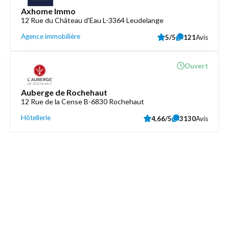
Axhome Immo
12 Rue du Château d'Eau L-3364 Leudelange
Agence immobilière
5/5
121
Avis
Ouvert
Auberge de Rochehaut
12 Rue de la Cense B-6830 Rochehaut
Hôtellerie
4,66/5
3130
Avis
Découvrez aussi
Maison.lu
Liens utiles