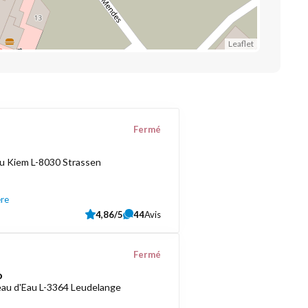
Leaflet
Fermé
u Kiem L-8030 Strassen
ère
4,86/5
44
Avis
Fermé
o
au d'Eau L-3364 Leudelange