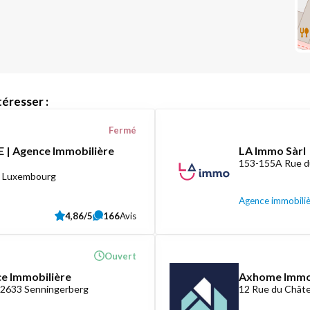
éresser :
Fermé
 | Agence Immobilière
LA Immo Sàrl
153-155A Rue d
8 Luxembourg
Agence immobili
4,86/5
166
Avis
Ouvert
ce Immobilière
Axhome Imm
-2633 Senningerberg
12 Rue du Châte