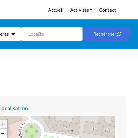
Accueil
Activités
Contact
ières
Localité
Rechercher
Localisation
+
−