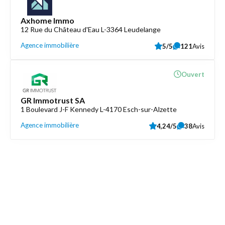
Axhome Immo
12 Rue du Château d'Eau L-3364 Leudelange
Agence immobilière
5/5
121
Avis
Ouvert
GR Immotrust SA
1 Boulevard J-F Kennedy L-4170 Esch-sur-Alzette
Agence immobilière
4,24/5
38
Avis
Découvrez aussi
Maison.lu
Liens utiles