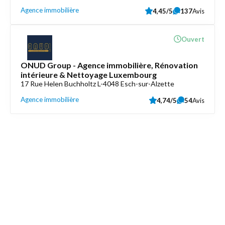
Agence immobilière
4,45/5
137
Avis
Ouvert
ONUD Group - Agence immobilière, Rénovation
intérieure & Nettoyage Luxembourg
17 Rue Helen Buchholtz L-4048 Esch-sur-Alzette
Agence immobilière
4,74/5
54
Avis
Découvrez aussi
Maison.lu
Liens utiles
Contactez-nous
Mentions légales