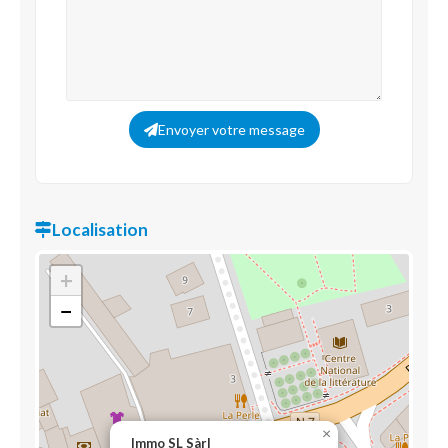
Envoyer votre message
Localisation
+
−
×
Immo SL Sàrl