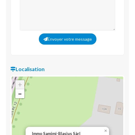
Envoyer votre message
Localisation
+
−
×
Immo Samimi-Blasius Sàrl