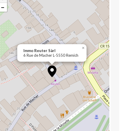
−
×
Immo Reuter Sàrl
6 Rue de Macher L-5550 Remich