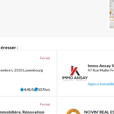
éresser :
Fermé
Immo Ansay S
ptembre L-2550 Luxembourg
47 Rue Muller F
Agence immobili
4,45/5
137
Avis
Fermé
mmobilière, Rénovation
NOVIN' REAL ES