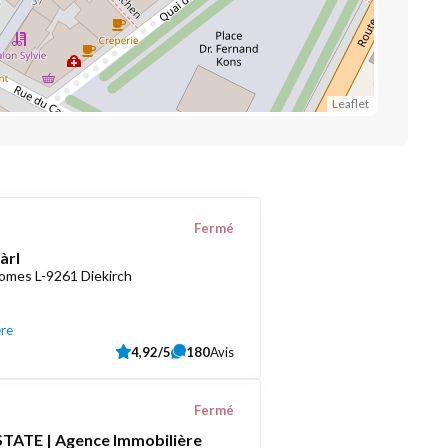
Leaflet
Fermé
àrl
romes L-9261 Diekirch
ère
4,92/5
180
Avis
Fermé
TATE | Agence Immobilière