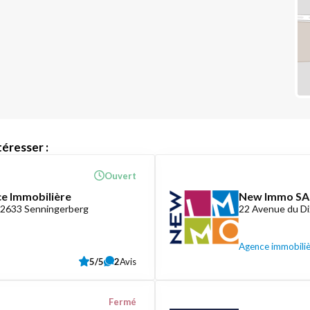
éresser :
Ouvert
ce Immobilière
New Immo SA
-2633 Senningerberg
22 Avenue du D
Agence immobili
5/5
2
Avis
Fermé