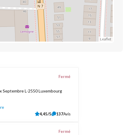
Leaflet
Fermé
ix Septembre L-2550 Luxembourg
ère
4,45/5
137
Avis
Fermé