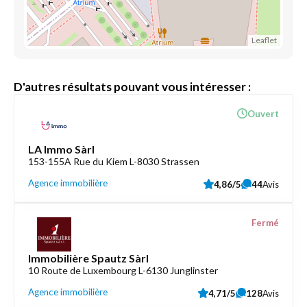
Leaflet
D'autres résultats pouvant vous intéresser :
Ouvert
LA Immo Sàrl
153-155A Rue du Kiem L-8030 Strassen
Agence immobilière
4,86/5
44
Avis
Fermé
Immobilière Spautz Sàrl
10 Route de Luxembourg L-6130 Junglinster
Agence immobilière
4,71/5
128
Avis