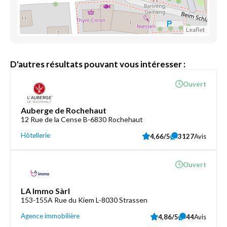
Leaflet
D'autres résultats pouvant vous intéresser :
Ouvert
Auberge de Rochehaut
12 Rue de la Cense B-6830 Rochehaut
Hôtellerie
4,66/5
3127
Avis
Ouvert
LA Immo Sàrl
153-155A Rue du Kiem L-8030 Strassen
Agence immobilière
4,86/5
44
Avis