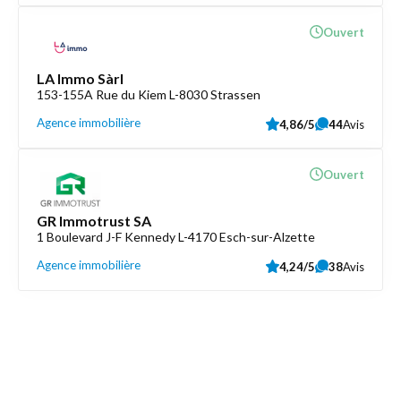
Ouvert
LA Immo Sàrl
153-155A Rue du Kiem L-8030 Strassen
Agence immobilière
4,86/5
44
Avis
Ouvert
GR Immotrust SA
1 Boulevard J-F Kennedy L-4170 Esch-sur-Alzette
Agence immobilière
4,24/5
38
Avis
Découvrez aussi
Maison.lu