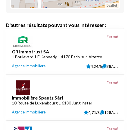
Leaflet
D'autres résultats pouvant vous intéresser :
Fermé
GR Immotrust SA
1 Boulevard J-F Kennedy L-4170 Esch-sur-Alzette
Agence immobilière
4,24/5
38
Avis
Fermé
Immobilière Spautz Sàrl
10 Route de Luxembourg L-6130 Junglinster
Agence immobilière
4,71/5
128
Avis
Fermé