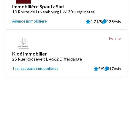
Immobilière Spautz Sàrl
10 Route de Luxembourg L-6130 Junglinster
Agence immobilière
4,71/5
128
Avis
Fermé
Kloé Immobilier
25 Rue Roosevelt L-4662 Differdange
Transactions immobilières
5/5
17
Avis
Découvrez aussi
Maison.lu
Liens utiles