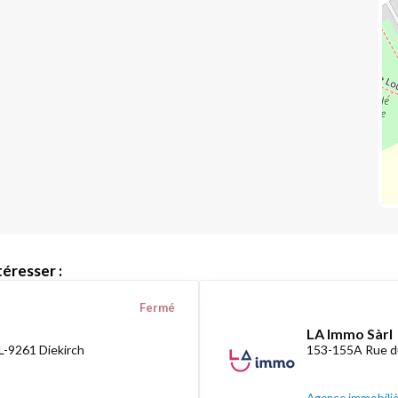
éresser :
Fermé
LA Immo Sàrl
L-9261 Diekirch
153-155A Rue d