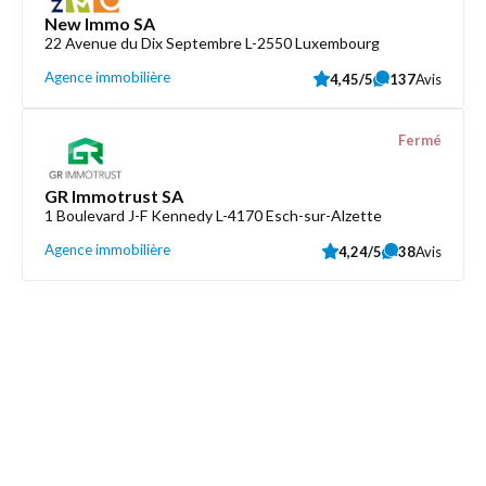
New Immo SA
22 Avenue du Dix Septembre L-2550 Luxembourg
Agence immobilière
4,45/5
137
Avis
Fermé
GR Immotrust SA
1 Boulevard J-F Kennedy L-4170 Esch-sur-Alzette
Agence immobilière
4,24/5
38
Avis
Découvrez aussi
Maison.lu
Liens utiles