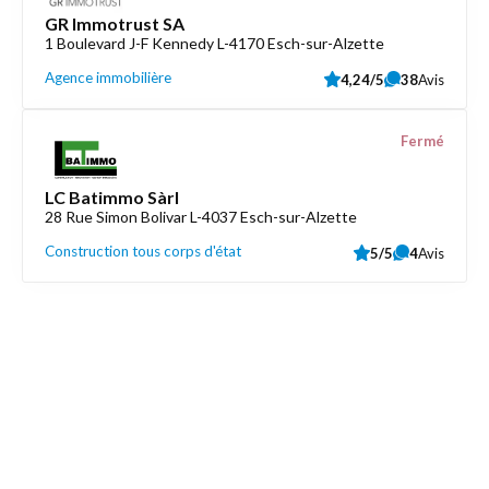
GR Immotrust SA
1 Boulevard J-F Kennedy L-4170 Esch-sur-Alzette
Agence immobilière
4,24/5
38
Avis
Fermé
LC Batimmo Sàrl
28 Rue Simon Bolivar L-4037 Esch-sur-Alzette
Construction tous corps d'état
5/5
4
Avis
Découvrez aussi
Maison.lu
Liens utiles