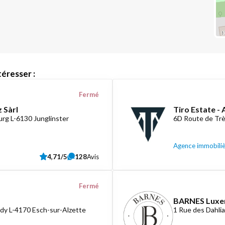
éresser :
Fermé
 Sàrl
Tiro Estate -
rg L-6130 Junglinster
6D Route de Tr
Agence immobili
4,71/5
128
Avis
Fermé
BARNES Lux
dy L-4170 Esch-sur-Alzette
1 Rue des Dahli