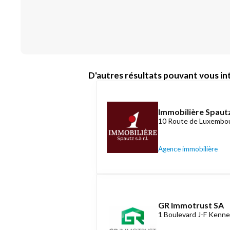
D'autres résultats pouvant vous int
Immobilière Spautz
10 Route de Luxembou
Agence immobilière
GR Immotrust SA
1 Boulevard J-F Kenne