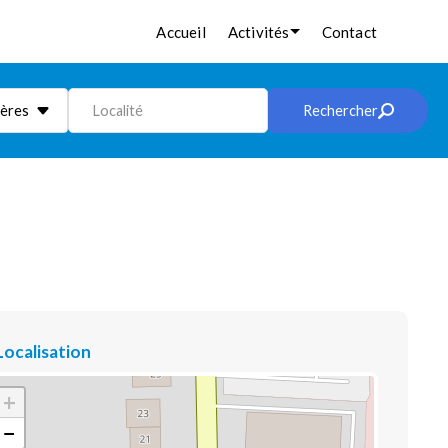
Accueil
Activités
Contact
ières
Localité
Rechercher
Localisation
+
−