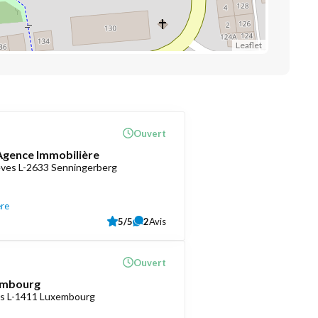
Leaflet
Ouvert
 Agence Immobilière
èves L-2633 Senningerberg
ère
5/5
2
Avis
Ouvert
embourg
as L-1411 Luxembourg