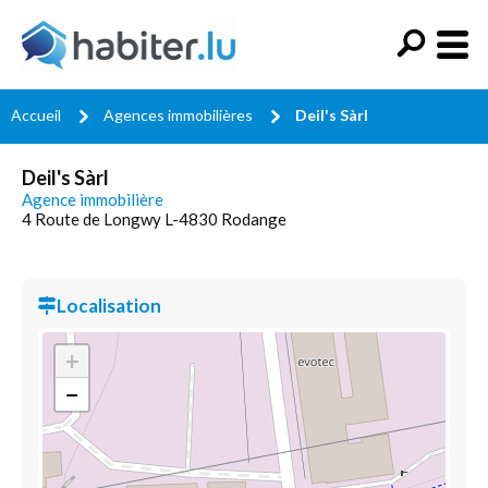
Accueil
Agences immobilières
Deil's Sàrl
Deil's Sàrl
Agence immobilière
4 Route de Longwy L-4830 Rodange
Localisation
+
−