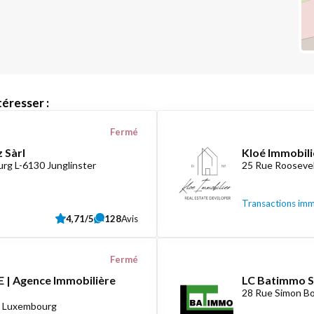
éresser :
Fermé
 Sàrl
Kloé Immobili
rg L-6130 Junglinster
25 Rue Roosevel
Transactions imm
4,71/5
128
Avis
Fermé
 | Agence Immobilière
LC Batimmo S
28 Rue Simon Bo
8 Luxembourg