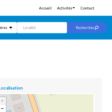
Accueil
Activités
Contact
ières
Localité
Rechercher
Localisation
+
−