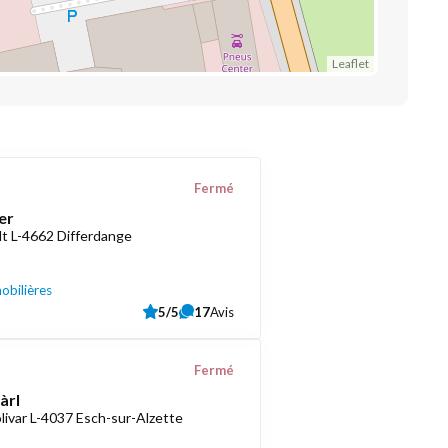
Leaflet
Fermé
er
t L-4662 Differdange
obilières
5/5
17
Avis
Fermé
àrl
livar L-4037 Esch-sur-Alzette