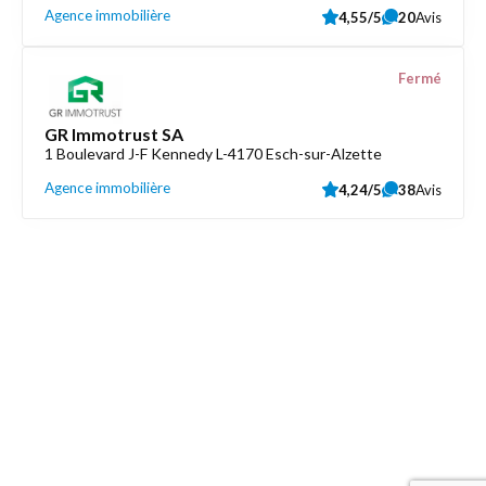
Agence immobilière
4,55/5
20
Avis
Fermé
GR Immotrust SA
1 Boulevard J-F Kennedy L-4170 Esch-sur-Alzette
Agence immobilière
4,24/5
38
Avis
Découvrez aussi
Maison.lu
Liens utiles
Contactez-nous
Mentions légales