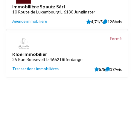
Immobilière Spautz Sàrl
10 Route de Luxembourg L-6130 Junglinster
Agence immobilière
4,71/5
128
Avis
Fermé
Kloé Immobilier
25 Rue Roosevelt L-4662 Differdange
Transactions immobilières
5/5
17
Avis
Découvrez aussi
Maison.lu
Liens utiles