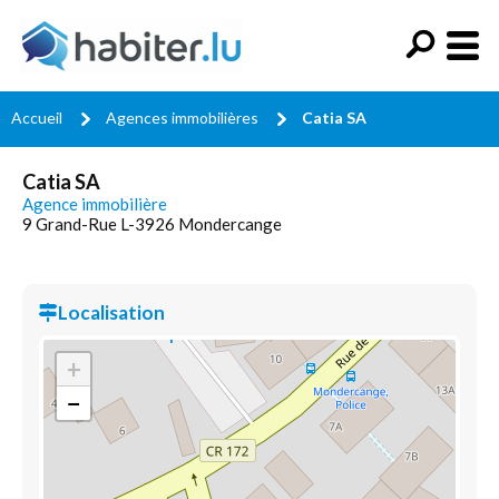
Accueil
Agences immobilières
Catia SA
Catia SA
Agence immobilière
9 Grand-Rue L-3926 Mondercange
Localisation
+
−