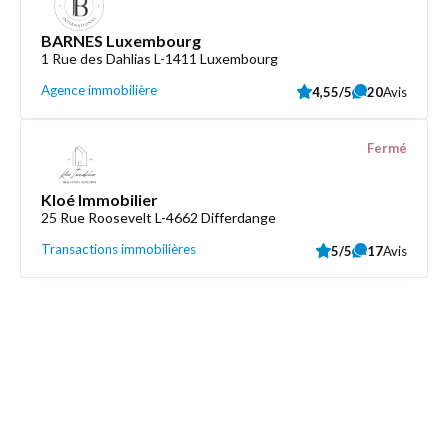
BARNES Luxembourg
1 Rue des Dahlias L-1411 Luxembourg
Agence immobilière
4,55/5
20
Avis
Fermé
Kloé Immobilier
25 Rue Roosevelt L-4662 Differdange
Transactions immobilières
5/5
17
Avis
Découvrez aussi
Maison.lu
Liens utiles