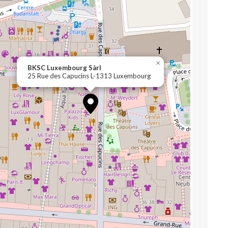
×
BKSC Luxembourg Sàrl
25 Rue des Capucins L-1313 Luxembourg