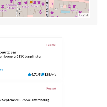
Leaflet
Fermé
pautz Sàrl
embourg L-6130 Junglinster
ère
4,71/5
128
Avis
Fermé
ix Septembre L-2550 Luxembourg