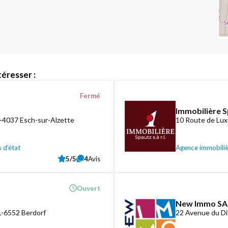
éresser :
Fermé
Immobilière S
L-4037 Esch-sur-Alzette
10 Route de Lux
 d'état
Agence immobili
5/5
4
Avis
Ouvert
New Immo SA
L-6552 Berdorf
22 Avenue du D