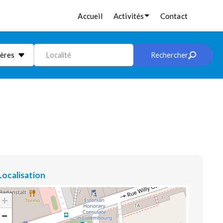
Accueil
Activités
Contact
ières
Localité
Rechercher
Localisation
+
−