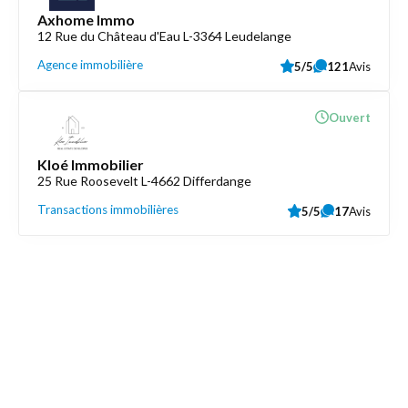
Axhome Immo
12 Rue du Château d'Eau L-3364 Leudelange
Agence immobilière
5/5
121
Avis
Ouvert
Kloé Immobilier
25 Rue Roosevelt L-4662 Differdange
Transactions immobilières
5/5
17
Avis
Découvrez aussi
Maison.lu
Liens utiles