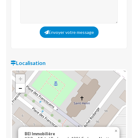
Envoyer votre message
Localisation
+
−
×
BEI Immobilière