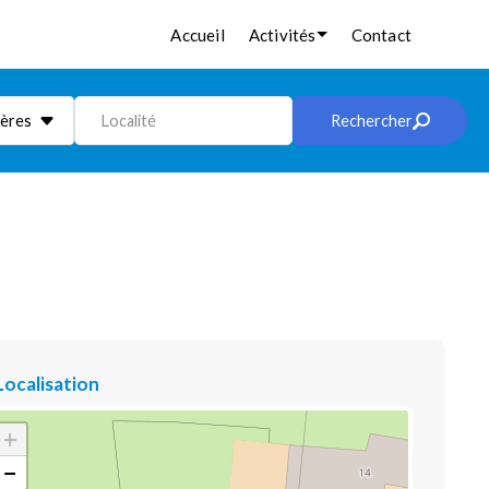
Accueil
Activités
Contact
ières
Localité
Rechercher
Localisation
+
−