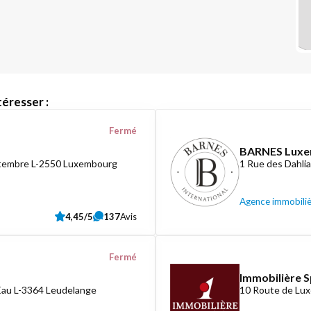
éresser :
Fermé
BARNES Lux
ptembre L-2550 Luxembourg
1 Rue des Dahli
Agence immobili
4,45/5
137
Avis
Fermé
Immobilière S
Eau L-3364 Leudelange
10 Route de Lux