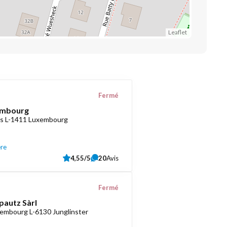
Leaflet
Fermé
embourg
as L-1411 Luxembourg
ère
4,55/5
20
Avis
Fermé
pautz Sàrl
embourg L-6130 Junglinster