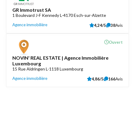
GR Immotrust SA
1 Boulevard J-F Kennedy L-4170 Esch-sur-Alzette
Agence immobilière
4,24/5
38
Avis
Ouvert
NOVIN' REAL ESTATE | Agence Immobilière
Luxembourg
15 Rue Aldringen L-1118 Luxembourg
Agence immobilière
4,86/5
166
Avis
Découvrez aussi
Maison.lu