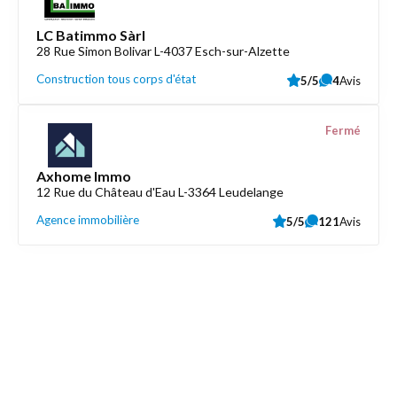
LC Batimmo Sàrl
28 Rue Simon Bolivar L-4037 Esch-sur-Alzette
Construction tous corps d'état
5/5
4
Avis
Fermé
Axhome Immo
12 Rue du Château d'Eau L-3364 Leudelange
Agence immobilière
5/5
121
Avis
Découvrez aussi
Maison.lu
Liens utiles