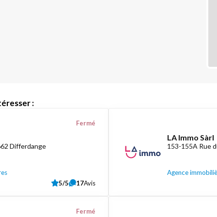
éresser :
Fermé
LA Immo Sàrl
662 Differdange
153-155A Rue d
res
Agence immobili
5/5
17
Avis
Fermé