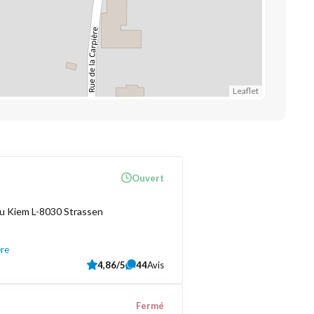
Leaflet
Ouvert
u Kiem L-8030 Strassen
ère
4,86/5
44
Avis
Fermé