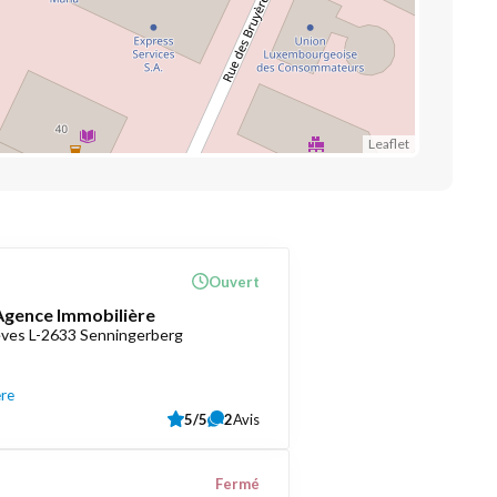
Leaflet
Ouvert
 Agence Immobilière
èves L-2633 Senningerberg
ère
5/5
2
Avis
Fermé