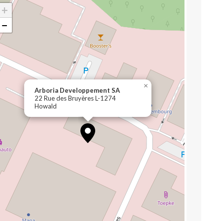
+
−
×
Arboria Developpement SA
22 Rue des Bruyères L-1274
Howald