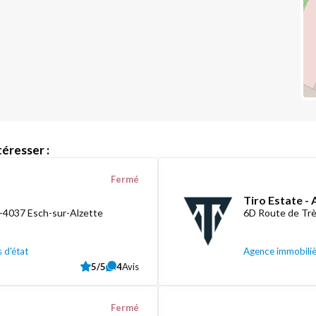
éresser :
Fermé
Tiro Estate -
L-4037 Esch-sur-Alzette
6D Route de Tr
 d'état
Agence immobili
5/5
4
Avis
Fermé