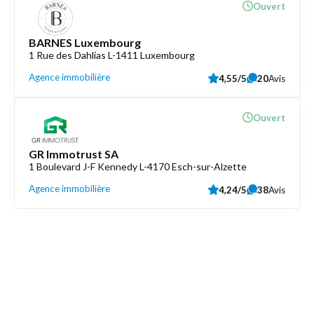
Ouvert
BARNES Luxembourg
1 Rue des Dahlias L-1411 Luxembourg
Agence immobilière
4,55/5
20
Avis
Ouvert
GR Immotrust SA
1 Boulevard J-F Kennedy L-4170 Esch-sur-Alzette
Agence immobilière
4,24/5
38
Avis
Découvrez aussi
Maison.lu